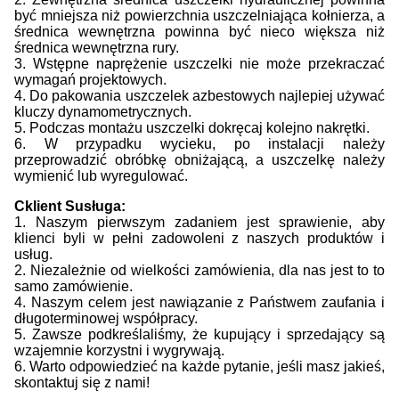
być mniejsza niż powierzchnia uszczelniająca kołnierza, a
średnica wewnętrzna powinna być nieco większa niż
średnica wewnętrzna rury.
3. Wstępne naprężenie uszczelki nie może przekraczać
wymagań projektowych.
4. Do pakowania uszczelek azbestowych najlepiej używać
kluczy dynamometrycznych.
5. Podczas montażu uszczelki dokręcaj kolejno nakrętki.
6. W przypadku wycieku, po instalacji należy
przeprowadzić obróbkę obniżającą, a uszczelkę należy
wymienić lub wyregulować.
C
klient
S
usługa:
1. Naszym pierwszym zadaniem jest sprawienie, aby
klienci byli w pełni zadowoleni z naszych produktów i
usług.
2. Niezależnie od wielkości zamówienia, dla nas jest to to
samo zamówienie.
4. Naszym celem jest nawiązanie z Państwem zaufania i
długoterminowej współpracy.
5. Zawsze podkreślaliśmy, że kupujący i sprzedający są
wzajemnie korzystni i wygrywają.
6. Warto odpowiedzieć na każde pytanie, jeśli masz jakieś,
skontaktuj się z nami!