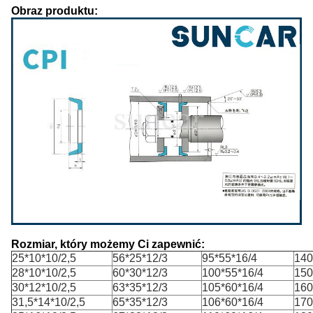
Obraz produktu:
Rozmiar, który możemy Ci zapewnić:
25*10*10/2,5
56*25*12/3
95*55*16/4
140
28*10*10/2,5
60*30*12/3
100*55*16/4
150
30*12*10/2,5
63*35*12/3
105*60*16/4
160
31,5*14*10/2,5
65*35*12/3
106*60*16/4
170