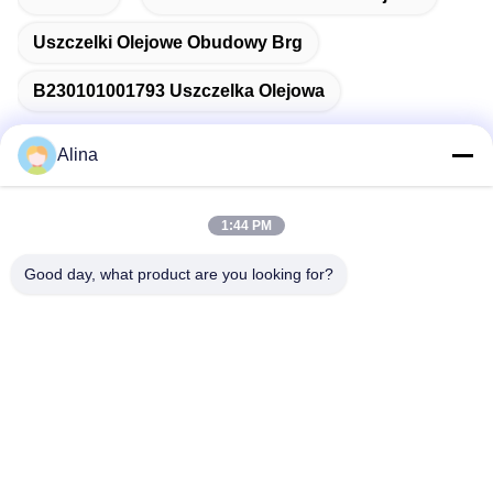
Uszczelki Olejowe Obudowy Brg
B230101001793 Uszczelka Olejowa
Alina
Szybki kontakt
1:44 PM
Good day, what product are you looking for?
Adres
Nr 7, Lane 3, North of LianXi Village, Dongpu Town, Tianhe
District, Guangzhou, China
Tel.
86--14749308310
Wiadomość elektroniczna
Alina@suncarseals.com