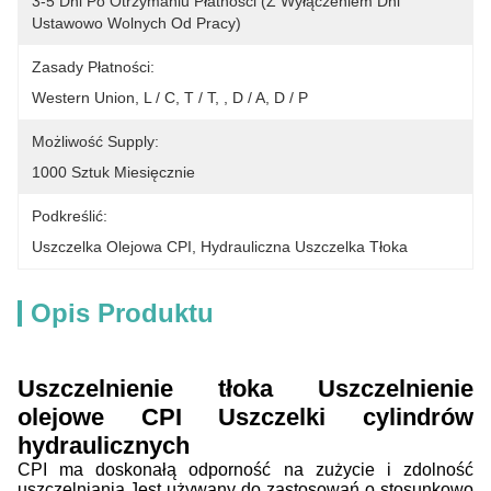
3-5 Dni Po Otrzymaniu Płatności (z Wyłączeniem Dni 
Ustawowo Wolnych Od Pracy)
Zasady Płatności:
Western Union, L / C, T / T, , D / A, D / P
Możliwość Supply:
1000 Sztuk Miesięcznie
Podkreślić:
Uszczelka Olejowa CPI
, 
Hydrauliczna Uszczelka Tłoka
Opis Produktu
Uszczelnienie tłoka Uszczelnienie
olejowe CPI Uszczelki cylindrów
hydraulicznych
CPI ma doskonałą odporność na zużycie i zdolność
uszczelniania.Jest używany do zastosowań o stosunkowo