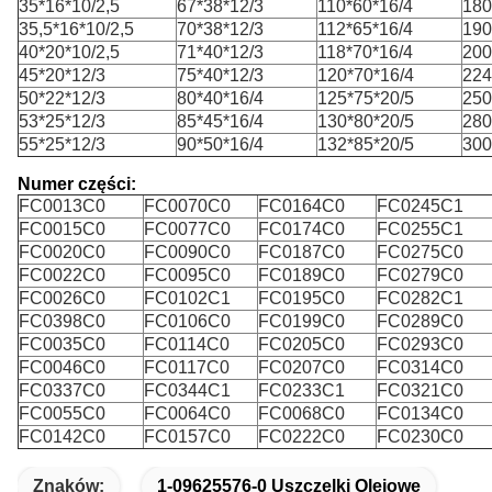
35*16*10/2,5
67*38*12/3
110*60*16/4
180
35,5*16*10/2,5
70*38*12/3
112*65*16/4
190
40*20*10/2,5
71*40*12/3
118*70*16/4
200
45*20*12/3
75*40*12/3
120*70*16/4
224
50*22*12/3
80*40*16/4
125*75*20/5
250
53*25*12/3
85*45*16/4
130*80*20/5
280
55*25*12/3
90*50*16/4
132*85*20/5
300
Numer części:
FC0013C0
FC0070C0
FC0164C0
FC0245C1
FC0015C0
FC0077C0
FC0174C0
FC0255C1
FC0020C0
FC0090C0
FC0187C0
FC0275C0
FC0022C0
FC0095C0
FC0189C0
FC0279C0
FC0026C0
FC0102C1
FC0195C0
FC0282C1
FC0398C0
FC0106C0
FC0199C0
FC0289C0
FC0035C0
FC0114C0
FC0205C0
FC0293C0
FC0046C0
FC0117C0
FC0207C0
FC0314C0
FC0337C0
FC0344C1
FC0233C1
FC0321C0
FC0055C0
FC0064C0
FC0068C0
FC0134C0
FC0142C0
FC0157C0
FC0222C0
FC0230C0
Znaków:
1-09625576-0 Uszczelki Olejowe