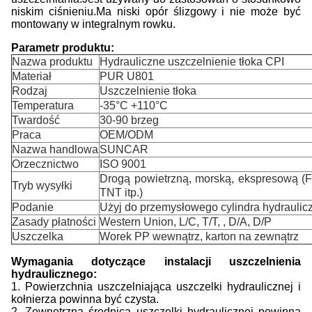
niskim ciśnieniu.Ma niski opór ślizgowy i nie może być
montowany w integralnym rowku.
Parametr produktu:
Nazwa produktu
Hydrauliczne uszczelnienie tłoka CPI
Materiał
PUR U801
Rodzaj
Uszczelnienie tłoka
Temperatura
-35°C +110°C
Twardość
30-90 brzeg
Praca
OEM/ODM
Nazwa handlowa
SUNCAR
Orzecznictwo
ISO 9001
Drogą powietrzną, morską, ekspresową (
Tryb wysyłki
TNT itp.)
Podanie
Użyj do przemysłowego cylindra hydraulic
Zasady płatności
Western Union, L/C, T/T, , D/A, D/P
Uszczelka
Worek PP wewnątrz, karton na zewnątrz
Wymagania dotyczące instalacji uszczelnienia
hydraulicznego:
1. Powierzchnia uszczelniająca uszczelki hydraulicznej i
kołnierza powinna być czysta.
2. Zewnętrzna średnica uszczelki hydraulicznej powinna